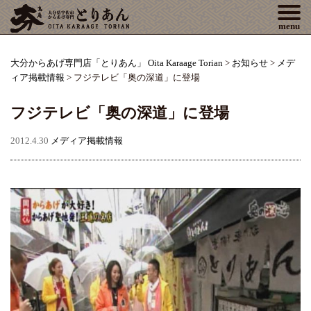
Tog
menu
大分からあげ専門店「とりあん」 Oita Karaage Torian
>
お知らせ
>
メデ
ィア掲載情報
>
フジテレビ「奥の深道」に登場
フジテレビ「奥の深道」に登場
2012.4.30
メディア掲載情報