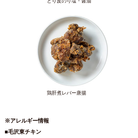
とり皮のり塩・醤油
鶏肝煮レバー唐揚
※アレルギー情報
■毛沢東チキン