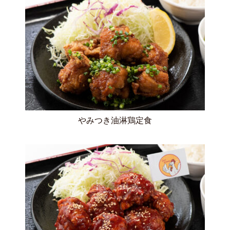
やみつき油淋鶏定食