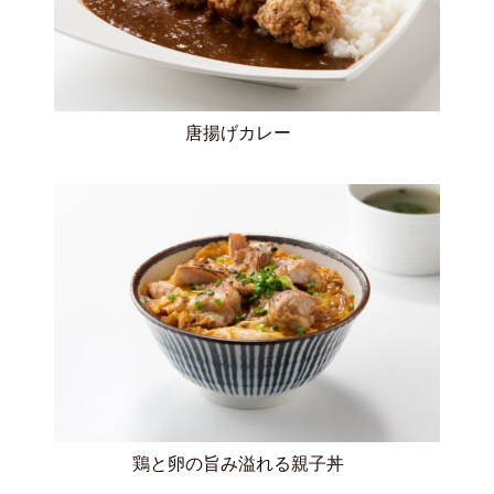
唐揚げカレー
鶏と卵の旨み溢れる親子丼