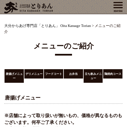
Tog
menu
大分からあげ専門店「とりあん」 Oita Karaage Torian
>
メニューのご紹
介
メニューのご紹介
唐揚げメニュ
デリメニュー
フードコート
お弁当
立ち飲みメニ
鶏焼肉コース
ー
ュー
唐揚げメニュー
※店舗によって取り扱いが無いもの、価格が異なるものも
ございます。何卒ご了承ください。