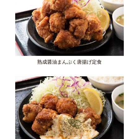
熟成醤油まんぷく唐揚げ定食