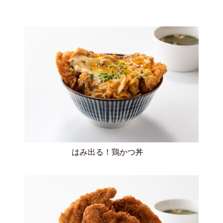
はみ出る！鶏かつ丼