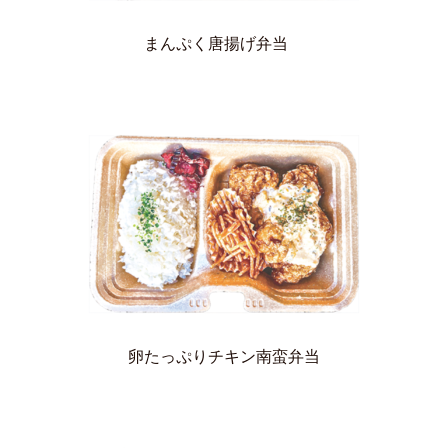
まんぷく唐揚げ弁当
卵たっぷりチキン南蛮弁当