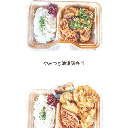
やみつき油淋鶏弁当