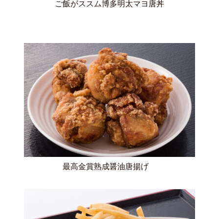
ご飯がススム博多明太マヨ唐丼
最高金賞熟成醤油唐揚げ