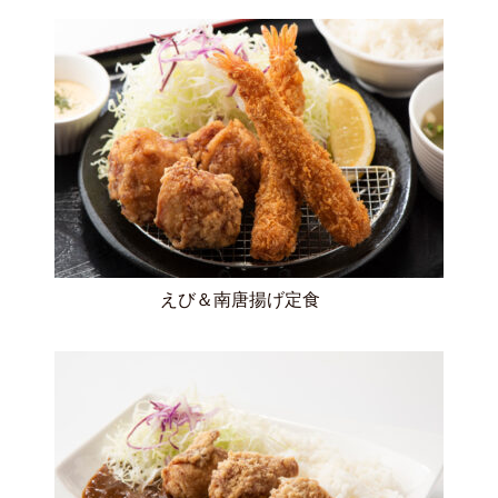
えび＆南唐揚げ定食